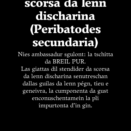
scorsa da lenn
discharina
(Peribatodes
secundaria)
Nies ambassadur sgulont: la tschitta
da BREIL PUR.
Las giattas dil stendider da scorsa
da lenn discharina senutreschan
dallas guilas da lenn pégn, tieu e
geneivra, la cumponenta da gust
enconuschentamein la pli
impurtonta d’in gin.